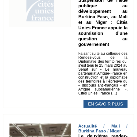
Suspension de l'aide
publique au
développement au
Burkina Faso, au Mali
et au Niger : Cités
Unies France appuie la
soumission d'une
question au
gouvernement
Faisant suite au colloque des
Rendez-vous de la
Diplomatie des territoires qui
s’est tenu le 25 mars 2024 au
Sénat sur « Le nouveau
partenariat Afrique-France en
construction et la diplomatie
des territoires à l’épreuve du
« discours anti-français » en
Afrique subsaharienne »,
Cités Unies France (…)
EN SAVOIR PLUS
Actualité / Mali /
Burkina Faso / Niger
Le deuxième rendez-